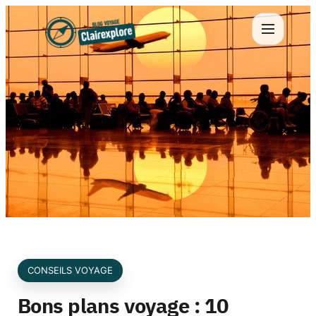
Aller
au
contenu
CONSEILS VOYAGE
Bons plans voyage : 10