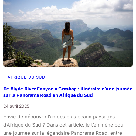
r
a
i
r
e
d
e
2
s
e
AFRIQUE DU SUD
m
De Blyde River Canyon à Graskop : itinéraire d’une journée
a
sur la Panorama Road en Afrique du Sud
i
24 avril 2025
n
Envie de découvrir l’un des plus beaux paysages
e
d’Afrique du Sud ? Dans cet article, je t’emmène pour
s
une journée sur la légendaire Panorama Road, entre
e