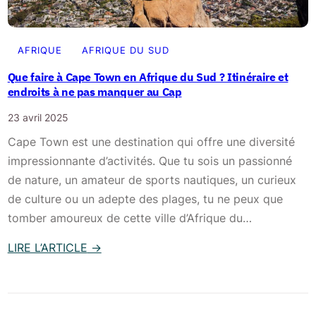
C
C
a
a
p
n
AFRIQUE
AFRIQUE DU SUD
,
y
Que faire à Cape Town en Afrique du Sud ? Itinéraire et
K
o
endroits à ne pas manquer au Cap
r
n
u
23 avril 2025
à
g
Cape Town est une destination qui offre une diversité
G
e
impressionnante d’activités. Que tu sois un passionné
r
r
de nature, un amateur de sports nautiques, un curieux
a
e
de culture ou un adepte des plages, tu ne peux que
s
t
tomber amoureux de cette ville d’Afrique du…
k
B
o
LIRE L’ARTICLE
→
l
p
:
y
:
Q
d
i
u
e
t