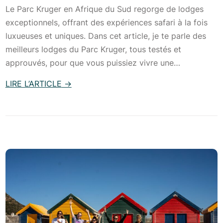
r
Le Parc Kruger en Afrique du Sud regorge de lodges
A
n
exceptionnels, offrant des expériences safari à la fois
f
é
luxueuses et uniques. Dans cet article, je te parle des
r
e
meilleurs lodges du Parc Kruger, tous testés et
i
s
approuvés, pour que vous puissiez vivre une…
q
u
u
LIRE L’ARTICLE
→
r
e
:
l
d
L
a
u
e
P
S
s
a
u
p
n
d
l
o
?
u
r
I
s
a
t
b
m
i
e
a