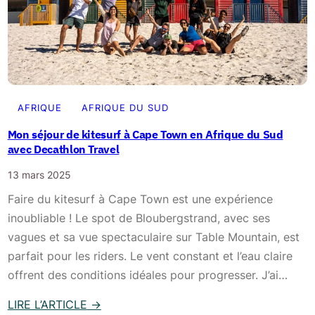
n
a
R
é
u
o
r
x
a
a
l
d
i
o
e
r
d
AFRIQUE
AFRIQUE DU SUD
n
e
g
A
Mon séjour de kitesurf à Cape Town en Afrique du Sud
e
e
f
avec Decathlon Travel
t
s
r
e
13 mars 2025
d
i
n
Faire du kitesurf à Cape Town est une expérience
u
q
d
inoubliable ! Le spot de Bloubergstrand, avec ses
P
u
r
vagues et sa vue spectaculaire sur Table Mountain, est
a
e
o
parfait pour les riders. Le vent constant et l’eau claire
r
d
i
offrent des conditions idéales pour progresser. J’ai…
c
u
t
K
S
LIRE L’ARTICLE
→
s