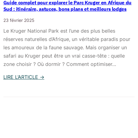
a
Guide complet pour explorer le Parc Kruger en Afrique du
i
u
p
Sud : itinéraire, astuces, bons plans et meilleurs lodges
e
r
n
23 février 2025
f
c
Le Kruger National Park est l’une des plus belles
à
e
réserves naturelles d’Afrique, un véritable paradis pour
C
s
les amoureux de la faune sauvage. Mais organiser un
a
a
safari au Kruger peut être un vrai casse-tête : quelle
p
f
zone choisir ? Où dormir ? Comment optimiser…
e
a
T
LIRE L’ARTICLE
→
r
o
:
i
w
G
i
n
u
n
e
i
o
n
d
u
A
e
b
f
c
l