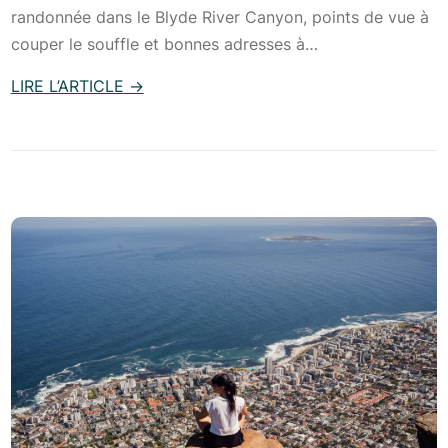
randonnée dans le Blyde River Canyon, points de vue à
n
couper le souffle et bonnes adresses à…
A
f
LIRE L’ARTICLE
→
r
:
i
D
q
e
u
B
e
l
d
y
u
d
S
e
u
R
d
i
:
v
L
e
e
r