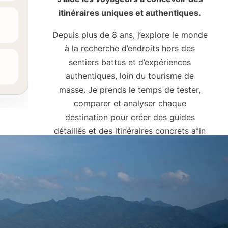
itinéraires uniques et authentiques.
Depuis plus de 8 ans, j’explore le monde
à la recherche d’endroits hors des
sentiers battus et d’expériences
authentiques, loin du tourisme de
masse. Je prends le temps de tester,
comparer et analyser chaque
destination pour créer des guides
détaillés et des itinéraires concrets afin
de t’aider à construire un voyage unique
et à l’organiser sereinement.
 jamais
sation rare
s,
SUIVRE MES