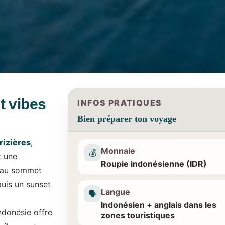
t vibes
INFOS PRATIQUES
Bien préparer ton voyage
rizières
,
Monnaie
💰
t une
Roupie indonésienne (IDR)
l au sommet
puis un sunset
Langue
🗣️
Indonésien + anglais dans les
Indonésie offre
zones touristiques