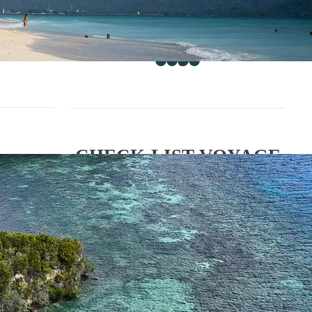
AVENTURES
Instagram
Facebook
TikTok
Pinterest
CHECK-LIST VOYAGE
🎁 Gratuit
es
Reçois ta check-list
voir data
voyage
100 items à cocher
sur un
PDF
interactif
pour être sur de ne
rien