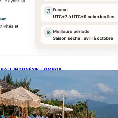
île ayant sa
Fuseau
⏰
UTC+7 à UTC+9 selon les îles
sur
tivités et
Meilleure période
☀️
Saison sèche : avril à octobre
BALI
INDONÉSIE
LOMBOK
, 
, 
Que faire à Gili Air ? Guide complet 2026 : hôtels, restos et conseils
26 juillet 2026
S’il y a une île où je pourrais revenir encore et encore sans
m’en lasser, c’est Gili Air. Dès mon arrivée, j’ai eu cette sen
d’être exactement là où j’avais envie d’être : pas de voiture