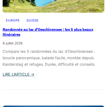
o
c
u
h
r
i
d
EUROPE
SUISSE
n
u
Randonnée au lac d’Oeschinensee : les 5 plus beaux
e
l
itinéraires
n
a
s
8 juillet 2026
c
e
Compare les 5 randonnées du lac d’Oeschinensee :
O
e
boucle panoramique, balade facile, montée depuis
e
e
Kandersteg et refuges. Durée, difficulté et conseils.
s
t
c
LIRE L’ARTICLE
→
G
h
:
r
i
R
i
n
a
n
e
n
d
n
d