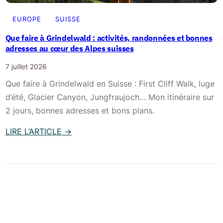
l
b
P
EUROPE
SUISSE
e
a
a
Que faire à Grindelwald : activités, randonnées et bonnes
s
adresses au cœur des Alpes suisses
u
s
x
7 juillet 2026
(
i
Que faire à Grindelwald en Suisse : First Cliff Walk, luge
S
t
d’été, Glacier Canyon, Jungfraujoch… Mon itinéraire sur
u
i
2 jours, bonnes adresses et bons plans.
i
n
s
é
LIRE L’ARTICLE
→
s
r
:
e
a
Q
)
i
u
:
r
e
e
e
f
s
s
a
t