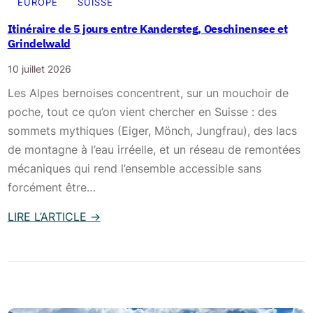
r
EUROPE
SUISSE
s
Itinéraire de 5 jours entre Kandersteg, Oeschinensee et
t
Grindelwald
e
10 juillet 2026
g
Les Alpes bernoises concentrent, sur un mouchoir de
e
poche, tout ce qu’on vient chercher en Suisse : des
t
sommets mythiques (Eiger, Mönch, Jungfrau), des lacs
a
de montagne à l’eau irréelle, et un réseau de remontées
u
mécaniques qui rend l’ensemble accessible sans
l
forcément être…
a
c
LIRE L’ARTICLE
→
d
:
’
I
O
t
e
i
s
n