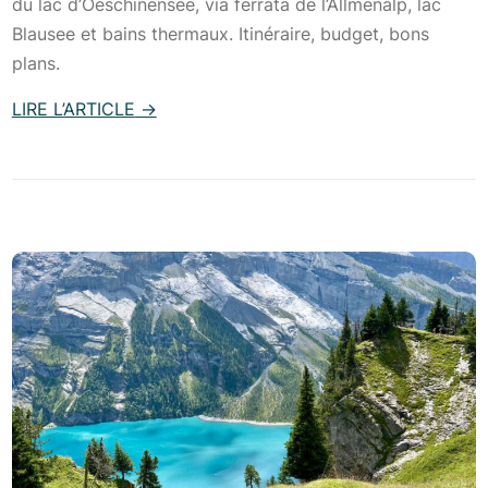
du lac d’Oeschinensee, via ferrata de l’Allmenalp, lac
t
?
Blausee et bains thermaux. Itinéraire, budget, bons
r
plans.
e
K
LIRE L’ARTICLE
→
a
:
n
W
d
e
e
e
r
k
s
-
t
e
e
n
g
d
,
a
O
u
e
t
s