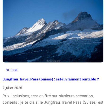
e
s
o
l
e
n
w
e
n
a
:
é
l
i
e
d
t
a
i
u
n
l
é
a
r
c
a
d
SUISSE
i
’
Jungfrau Travel Pass (Suisse) : est-il vraiment rentable ?
r
O
e
7 juillet 2026
e
d
s
Prix, inclusions, test chiffré sur plusieurs scénarios,
e
c
conseils : je te dis si le Jungfrau Travel Pass (Suisse) est
2