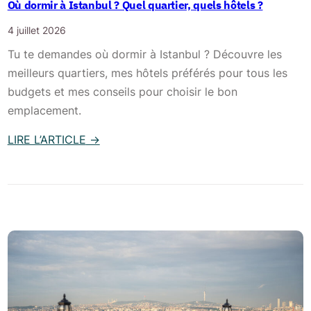
Où dormir à Istanbul ? Quel quartier, quels hôtels ?
3
c
i
j
4 juillet 2026
a
s
o
p
i
Tu te demandes où dormir à Istanbul ? Découvre les
u
i
è
meilleurs quartiers, mes hôtels préférés pour tous les
r
t
r
budgets et mes conseils pour choisir le bon
s
a
e
emplacement.
l
s
LIRE L’ARTICLE
→
e
s
:
t
u
O
u
r
ù
r
l
d
q
e
o
u
B
r
e
o
m
s
i
p
r