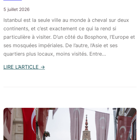
5 juillet 2026
Istanbul est la seule ville au monde à cheval sur deux
continents, et c’est exactement ce qui la rend si
particulière à visiter. D’un côté du Bosphore, l’Europe et
ses mosquées impériales. De l’autre, l’Asie et ses
quartiers plus locaux, moins visités. Entre…
LIRE L’ARTICLE
→
:
V
i
s
i
t
e
r