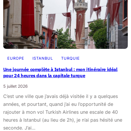
I
s
t
a
n
b
u
l
EUROPE
ISTANBUL
TURQUIE
:
Une journée complète à Istanbul : mon itinéraire idéal
g
pour 24 heures dans la capitale turque
u
5 juillet 2026
i
C’est une ville que j’avais déjà visitée il y a quelques
d
années, et pourtant, quand j’ai eu l’opportunité de
e
rajouter à mon vol Turkish Airlines une escale de 40
p
heures à Istanbul (au lieu de 2h), je n’ai pas hésité une
r
seconde. J’ai…
a