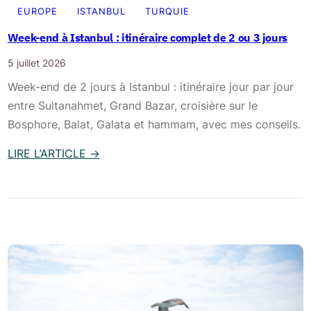
a
l
EUROPE
ISTANBUL
TURQUIE
b
è
Week-end à Istanbul : itinéraire complet de 2 ou 3 jours
l
t
e
5 juillet 2026
e
s
à
Week-end de 2 jours à Istanbul : itinéraire jour par jour
e
I
entre Sultanahmet, Grand Bazar, croisière sur le
t
s
Bosphore, Balat, Galata et hammam, avec mes conseils.
c
t
o
LIRE L’ARTICLE
→
a
n
:
n
s
W
b
e
e
u
i
e
l
l
k
:
s
-
m
e
o
n
n