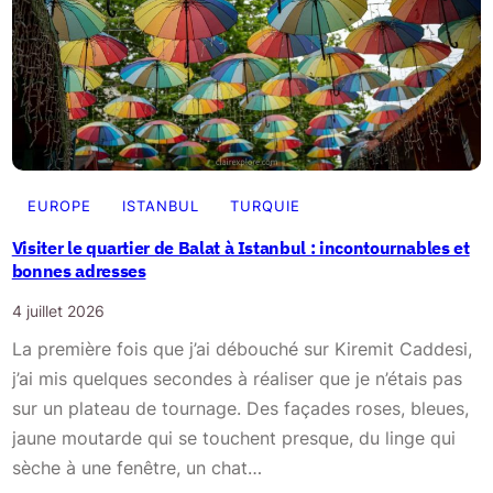
e
e
s
u
à
r
n
s
e
c
p
a
a
f
EUROPE
ISTANBUL
TURQUIE
s
é
Visiter le quartier de Balat à Istanbul : incontournables et
m
s
bonnes adresses
a
d
n
4 juillet 2026
’
q
La première fois que j’ai débouché sur Kiremit Caddesi,
I
u
j’ai mis quelques secondes à réaliser que je n’étais pas
s
e
sur un plateau de tournage. Des façades roses, bleues,
t
r
jaune moutarde qui se touchent presque, du linge qui
a
sèche à une fenêtre, un chat…
n