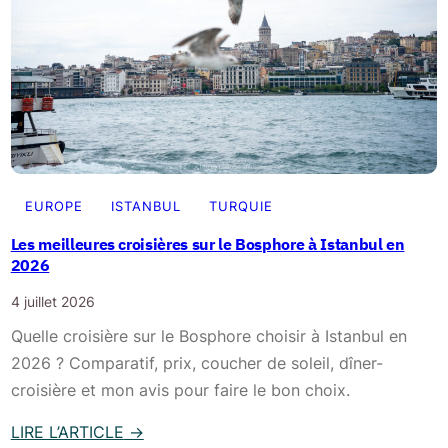
d
i
à
t
I
i
s
n
t
é
a
r
n
a
b
EUROPE
ISTANBUL
TURQUIE
i
u
r
Les meilleures croisières sur le Bosphore à Istanbul en
l
2026
e
:
i
4 juillet 2026
i
d
Quelle croisière sur le Bosphore choisir à Istanbul en
t
é
2026 ? Comparatif, prix, coucher de soleil, dîner-
i
a
croisière et mon avis pour faire le bon choix.
n
l
é
p
LIRE L’ARTICLE
→
r