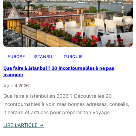
h
à
o
I
r
s
e
t
à
a
I
n
s
b
EUROPE
ISTANBUL
TURQUIE
t
u
a
Que faire à Istanbul ? 20 incontournables à ne pas
l
manquer
n
?
b
4 juillet 2026
Q
u
Que faire à Istanbul en 2026 ? Découvre les 20
u
l
incontournables à voir, mes bonnes adresses, conseils,
e
e
itinéraire et astuces pour préparer ton voyage.
l
n
q
2
LIRE L’ARTICLE
→
u
0
: