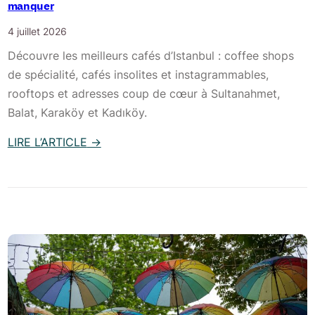
l
manquer
s
?
?
4 juillet 2026
2
Découvre les meilleurs cafés d’Istanbul : coffee shops
0
de spécialité, cafés insolites et instagrammables,
i
rooftops et adresses coup de cœur à Sultanahmet,
n
Balat, Karaköy et Kadıköy.
c
o
LIRE L’ARTICLE
→
n
:
t
L
o
e
u
s
r
m
n
e
a
i
b
l
l
l