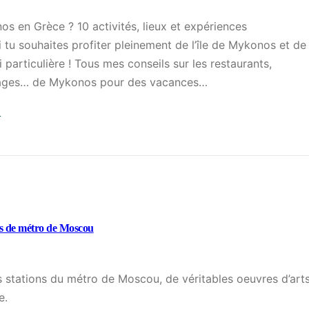
r
?
s
os en Grèce ? 10 activités, lieux et expériences
5
a
 tu souhaites profiter pleinement de l’île de Mykonos et de
b
p
particulière ! Tous mes conseils sur les restaurants,
a
r
 plages… de Mykonos pour des vacances…
r
e
s
→
m
à
:
i
t
Q
è
a
u
r
p
e
e
a
f
e
s
a
ons de métro de Moscou
x
à
i
p
d
r
é
é
e
es stations du métro de Moscou, de véritables oeuvres d’art
r
c
à
e.
i