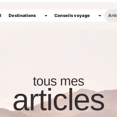
l
Destinations
Conseils voyage
Arti
tous mes
articles