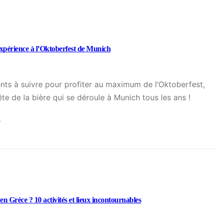
ù
m
a
n
expérience à l’Oktoberfest de Munich
g
e
r
s à suivre pour profiter au maximum de l’Oktoberfest,
à
ête de la bière qui se déroule à Munich tous les ans !
B
→
a
:
r
R
c
é
e
u
l
s
o
s
n Grèce ? 10 activités et lieux incontournables
n
i
e