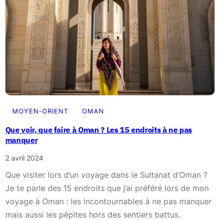
r
i
p
à
O
m
a
n
:
MOYEN-ORIENT
OMAN
i
Que voir, que faire à Oman ? Les 15 endroits à ne pas
t
manquer
i
2 avril 2024
n
Que visiter lors d’un voyage dans le Sultanat d’Oman ?
é
Je te parle des 15 endroits que j’ai préféré lors de mon
r
voyage à Oman : les incontournables à ne pas manquer
a
mais aussi les pépites hors des sentiers battus.
i