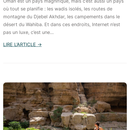
Oman est un pays magnifique, mais c’est aussi un pays
où tout se planifie : les wadis isolés, les routes de
montagne du Djebel Akhdar, les campements dans le
désert du Wahiba. Et dans ces endroits, Internet n’est
pas un luxe, c’est une…
LIRE L’ARTICLE
→
:
C
o
m
m
e
n
t
a
v