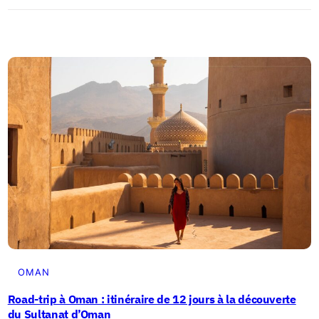
L
n
e
v
s
o
p
y
l
a
u
g
s
e
b
?
e
(
a
s
u
a
x
n
w
s
a
g
d
OMAN
a
i
l
Road-trip à Oman : itinéraire de 12 jours à la découverte
s
du Sultanat d’Oman
è