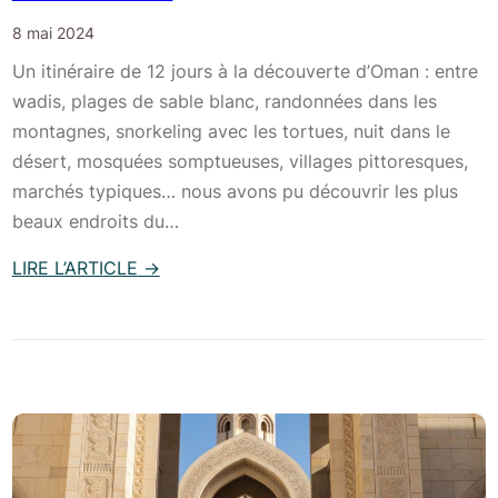
d
r
8 mai 2024
’
e
Un itinéraire de 12 jours à la découverte d’Oman : entre
O
d
wadis, plages de sable blanc, randonnées dans les
m
e
montagnes, snorkeling avec les tortues, nuit dans le
a
S
désert, mosquées somptueuses, villages pittoresques,
n
I
marchés typiques… nous avons pu découvrir les plus
M
beaux endroits du…
)
LIRE L’ARTICLE
→
:
R
o
a
d
-
t