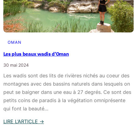
o
i
r
I
n
t
OMAN
e
Les plus beaux wadis d’Oman
r
30 mai 2024
n
e
Les wadis sont des lits de rivières nichés au coeur des
t
montagnes avec des bassins naturels dans lesquels on
à
peut se baigner dans une eau à 27 degrés. Ce sont des
O
petits coins de paradis à la végétation omniprésente
m
qui font la beauté…
a
LIRE L’ARTICLE
→
n
:
e