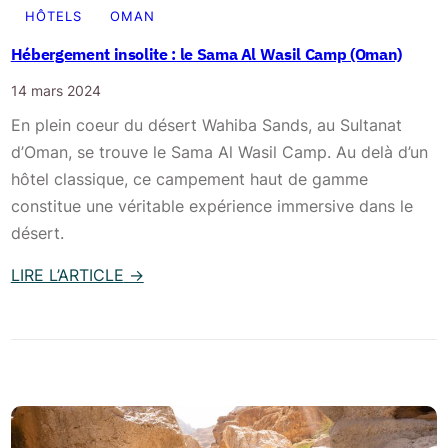
c
r
HÔTELS
OMAN
o
e
Hébergement insolite : le Sama Al Wasil Camp (Oman)
u
à
v
14 mars 2024
O
e
m
En plein coeur du désert Wahiba Sands, au Sultanat
r
a
d’Oman, se trouve le Sama Al Wasil Camp. Au delà d’un
t
n
hôtel classique, ce campement haut de gamme
e
?
constitue une véritable expérience immersive dans le
d
L
désert.
u
e
S
LIRE L’ARTICLE
→
s
u
:
1
l
H
5
t
é
e
a
b
n
n
e
d
a
r
r