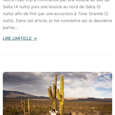
-
e
Salta (4 nuits) puis une boucle au nord de Salta (5
O
n
nuits) afin de finir par une excursion à Tolar Grande (2
u
e
nuits). Dans cet article, je me concentre sur la deuxième
e
t
partie…
s
a
t
LIRE L’ARTICLE
→
r
d
:
g
e
R
e
l
o
n
’
a
t
A
d
i
r
-
n
g
t
)
e
r
:
n
i
c
t
p
o
i
d