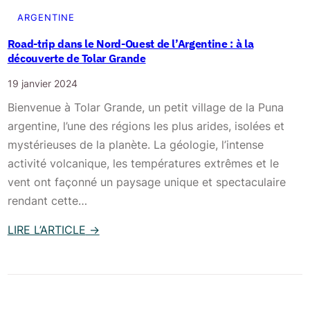
e
ARGENTINE
s
Road-trip dans le Nord-Ouest de l’Argentine : à la
d
découverte de Tolar Grande
’
19 janvier 2024
I
Bienvenue à Tolar Grande, un petit village de la Puna
g
argentine, l’une des régions les plus arides, isolées et
u
mystérieuses de la planète. La géologie, l’intense
a
activité volcanique, les températures extrêmes et le
z
vent ont façonné un paysage unique et spectaculaire
u
rendant cette…
e
n
LIRE L’ARTICLE
→
d
:
e
R
u
o
x
a