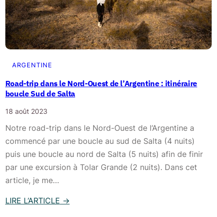
n
n
a
s
e
n
e
:
s
i
à
l
l
l
e
ARGENTINE
s
a
N
e
Road-trip dans le Nord-Ouest de l’Argentine : itinéraire
d
o
t
boucle Sud de Salta
é
r
b
c
18 août 2023
d
o
o
Notre road-trip dans le Nord-Ouest de l’Argentine a
-
n
u
commencé par une boucle au sud de Salta (4 nuits)
O
s
v
puis une boucle au nord de Salta (5 nuits) afin de finir
u
p
e
par une excursion à Tolar Grande (2 nuits). Dans cet
e
l
r
article, je me…
s
a
t
t
n
LIRE L’ARTICLE
→
e
d
s
:
d