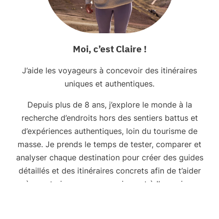
o
é
r
r
d
a
-
Moi, c’est Claire !
i
O
r
u
J’aide les voyageurs à concevoir des itinéraires
e
e
uniques et authentiques.
b
s
o
Depuis plus de 8 ans, j’explore le monde à la
t
u
recherche d’endroits hors des sentiers battus et
d
c
d’expériences authentiques, loin du tourisme de
e
l
masse. Je prends le temps de tester, comparer et
l
e
analyser chaque destination pour créer des guides
’
N
détaillés et des itinéraires concrets afin de t’aider
A
o
à construire un voyage unique et à l’organiser
r
r
sereinement.
g
d
e