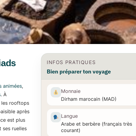
iads
INFOS PRATIQUES
Bien préparer ton voyage
s animées
,
Monnaie
s
. À
Dirham marocain (MAD)
 les rooftops
paisible après
Langue
nce est plus
Arabe et berbère (français très
 ses ruelles
courant)