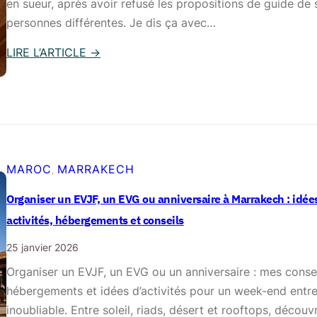
en sueur, après avoir refusé les propositions de guide de 
personnes différentes. Je dis ça avec…
LIRE L’ARTICLE
→
:
C
o
m
m
e
MAROC
MARRAKECH
, 
n
Organiser un EVJF, un EVG ou anniversaire à Marrakech : idée
t
activités, hébergements et conseils
a
v
25 janvier 2026
o
Organiser un EVJF, un EVG ou un anniversaire : mes consei
i
hébergements et idées d’activités pour un week-end entr
r
inoubliable. Entre soleil, riads, désert et rooftops, découv