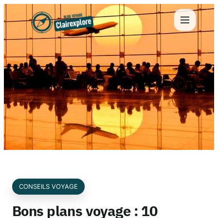
Aller
au
contenu
CONSEILS VOYAGE
Bons plans voyage : 10