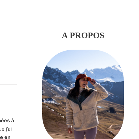
A PROPOS
nées à
 j’ai
le en