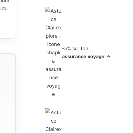
 pour
ues.
-5% sur ton
assurance voyage
→