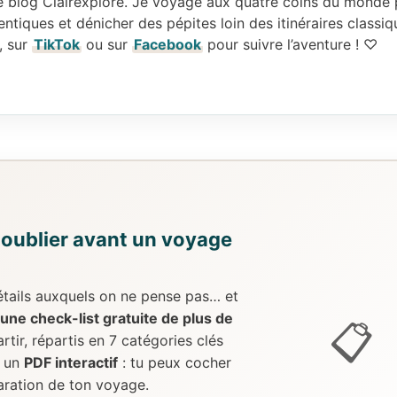
 le blog Clairexplore. Je voyage aux quatre coins du monde
ntiques et dénicher des pépites loin des itinéraires classiq
, sur
TikTok
ou sur
Facebook
pour suivre l’aventure ! ♡
 oublier avant un voyage
 détails auxquels on ne pense pas… et
une check-list gratuite de plus de
📋
rtir, répartis en 7 catégories clés
t un
PDF interactif
: tu peux cocher
aration de ton voyage.