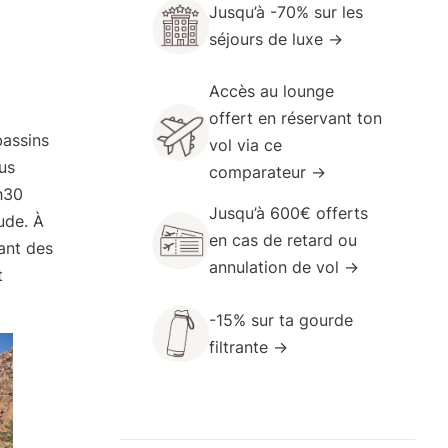
Jusqu’à -70% sur les
séjours de luxe →
Accès au
lounge
offert
en réservant ton
bassins
vol via ce
lus
comparateur →
h30
Jusqu’à 600€ offerts
ude. À
en cas de
retard ou
nant des
annulation de vol →
t
-15% sur ta
gourde
filtrante →