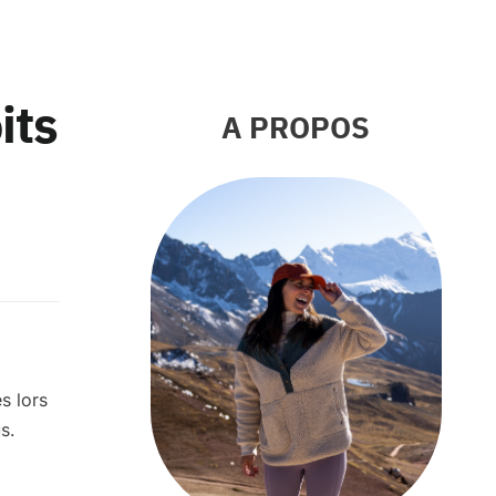
its
A PROPOS
és lors
s.