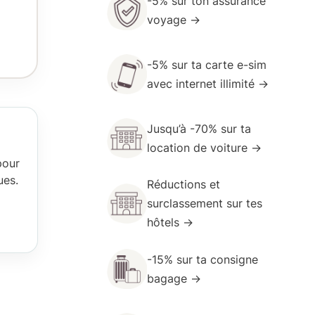
-5% sur ton
assurance
voyage
→
-5% sur ta carte
e-sim
avec internet illimité →
Jusqu’à -70% sur ta
location de voiture →
pour
ues.
Réductions et
surclassement
sur tes
hôtels →
-15% sur ta
consigne
bagage →