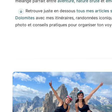
mélange parfait entre
aventure
,
nature brute
et
ém
Retrouve juste en dessous
tous mes articles s
↓
Dolomites
avec mes itinéraires, randonnées iconiq
photo et conseils pratiques pour organiser ton vo