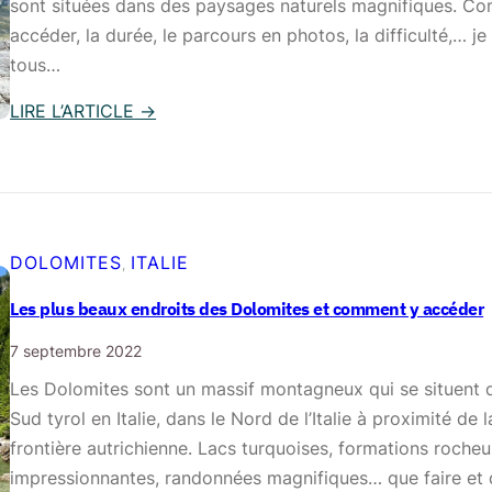
sont situées dans des paysages naturels magnifiques. C
accéder, la durée, le parcours en photos, la difficulté,… je 
tous…
LIRE L’ARTICLE
→
:
L
e
s
p
DOLOMITES
ITALIE
, 
l
Les plus beaux endroits des Dolomites et comment y accéder
u
s
7 septembre 2022
b
Les Dolomites sont un massif montagneux qui se situent 
e
Sud tyrol en Italie, dans le Nord de l’Italie à proximité de l
l
frontière autrichienne. Lacs turquoises, formations roche
l
impressionnantes, randonnées magnifiques… que faire et 