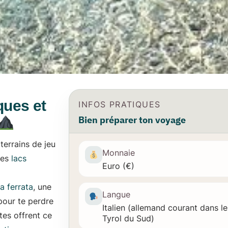
ques et
INFOS PRATIQUES
Bien préparer ton voyage
terrains de jeu
Monnaie
 les
lacs
Euro (€)
ia ferrata
, une
Langue
pour te perdre
Italien (allemand courant dans le
es offrent ce
Tyrol du Sud)