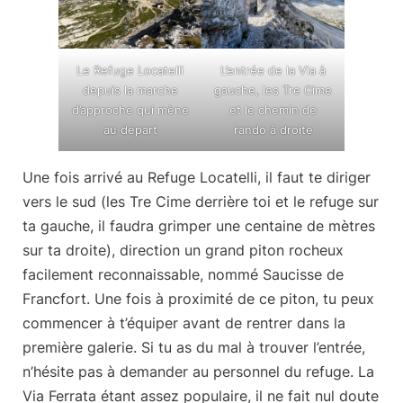
Le Refuge Locatelli
L’entrée de la Via à
depuis la marche
gauche, les Tre Cime
d’approche qui mène
et le chemin de
au départ
rando à droite
Une fois arrivé au Refuge Locatelli, il faut te diriger
vers le sud (les Tre Cime derrière toi et le refuge sur
ta gauche, il faudra grimper une centaine de mètres
sur ta droite), direction un grand piton rocheux
facilement reconnaissable, nommé Saucisse de
Francfort. Une fois à proximité de ce piton, tu peux
commencer à t’équiper avant de rentrer dans la
première galerie. Si tu as du mal à trouver l’entrée,
n’hésite pas à demander au personnel du refuge. La
Via Ferrata étant assez populaire, il ne fait nul doute