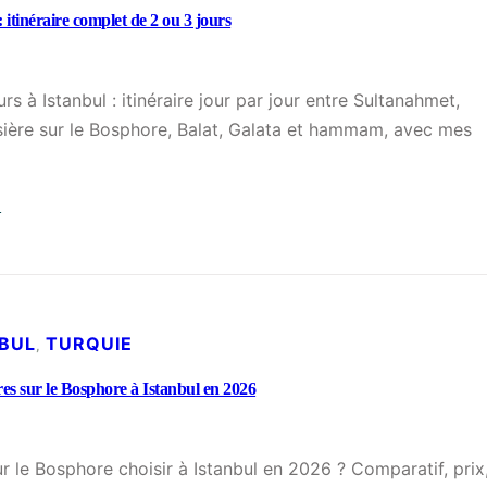
o
 itinéraire complet de 2 ou 3 jours
u
u
i
r
d
n
s à Istanbul : itinéraire jour par jour entre Sultanahmet,
e
é
sière sur le Bosphore, Balat, Galata et hammam, avec mes
p
e
r
c
a
→
o
t
:
m
i
W
p
q
e
l
u
e
è
NBUL
TURQUIE
e
, 
k
t
,
-
ères sur le Bosphore à Istanbul en 2026
e
i
e
à
n
n
I
c
d
ur le Bosphore choisir à Istanbul en 2026 ? Comparatif, prix
s