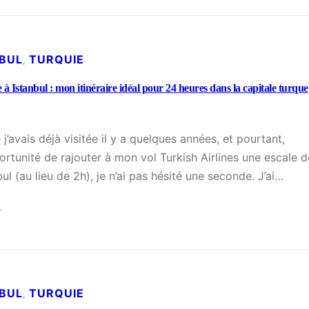
V
i
s
NBUL
TURQUIE
, 
i
t
à Istanbul : mon itinéraire idéal pour 24 heures dans la capitale turque
e
r
I
 j’avais déjà visitée il y a quelques années, et pourtant,
s
portunité de rajouter à mon vol Turkish Airlines une escale d
t
ul (au lieu de 2h), je n’ai pas hésité une seconde. J’ai…
a
→
n
:
b
U
u
n
l
e
:
NBUL
TURQUIE
, 
j
g