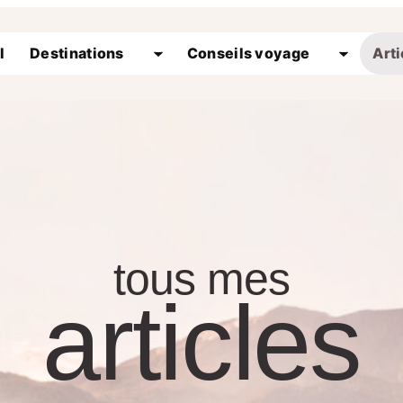
l
Destinations
Conseils voyage
Arti
tous mes
articles