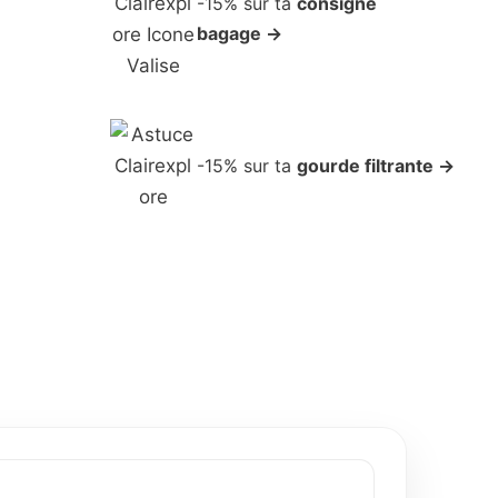
-15% sur ta
consigne
bagage →
-15% sur ta
gourde filtrante →