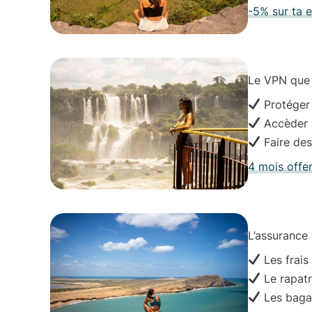
-5% sur ta 
Le VPN que j’
Protéger
Accèder à
Faire de
4 mois offe
L’assurance
Les frais
Le rapatr
Les baga