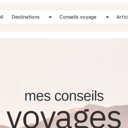
il
Destinations
Conseils voyage
Artic
mes conseils
voyages