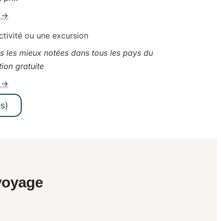
s →
ctivité ou une excursion
s les mieux notées dans tous les pays du
ion gratuite
s →
s)
 voyage