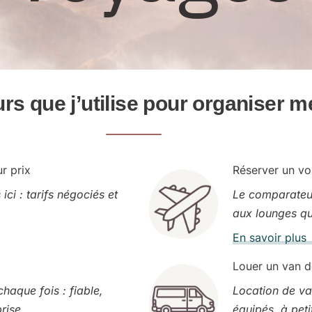
s que j’utilise pour organiser 
r prix
Réserver un vol
ci : tarifs négociés et
Le comparateur
aux lounges q
En savoir plu
Louer un van d
chaque fois : fiable,
Location de van
rise
équipés, à peti