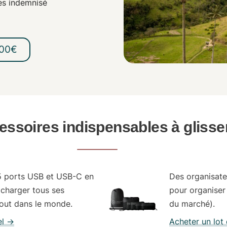
 es indemnisé
600€
essoires indispensables à glisse
 ports USB et USB-C en
Des
organisat
 charger tous ses
pour organiser
out dans le monde.
du marché).
el →
Acheter un lot