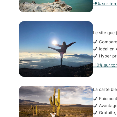
-5% sur to
Le site que 
Compare e
Idéal en A
Hyper pra
-10% sur to
La carte ble
Paiements 
Avantages
Gratuite,