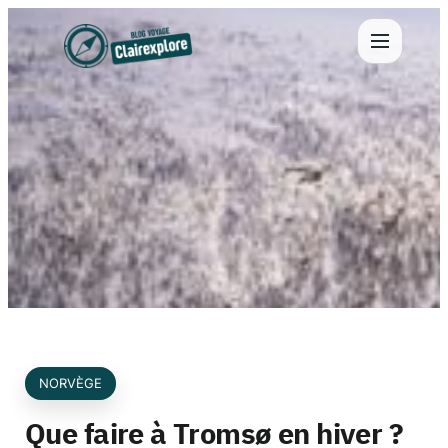
Aller
au
contenu
NORVÈGE
Que faire à Tromsø en hiver ?