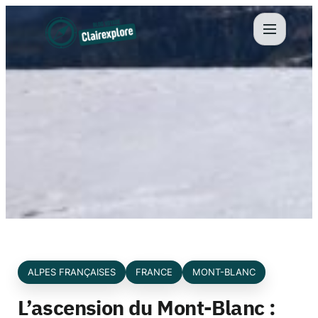
Aller
au
contenu
ALPES FRANÇAISES
FRANCE
MONT-BLANC
L’ascension du Mont-Blanc :