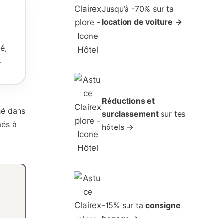
Jusqu’à -70% sur ta
location de voiture →
té,
.
Réductions et
hé dans
surclassement
sur tes
més à
hôtels →
-15% sur ta
consigne