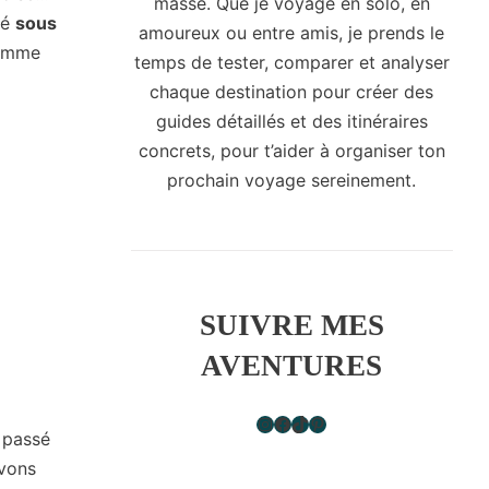
masse. Que je voyage en solo, en
cé
sous
amoureux ou entre amis, je prends le
(comme
temps de tester, comparer et analyser
chaque destination pour créer des
guides détaillés et des itinéraires
concrets, pour t’aider à organiser ton
prochain voyage sereinement.
SUIVRE MES
AVENTURES
Instagram
Facebook
TikTok
Pinterest
s passé
avons