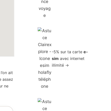
-5% sur ta carte
e-
sim
avec internet
illimité →
’on ait
e assez
r ne