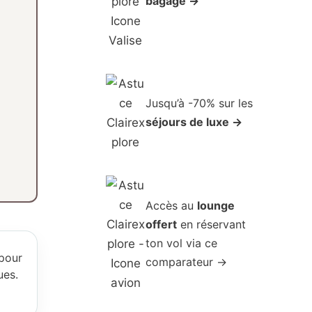
bagage →
Jusqu’à -70% sur les
séjours de luxe →
Accès au
lounge
offert
en réservant
ton vol via ce
 pour
comparateur →
ues.