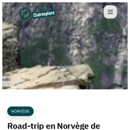
Aller
au
contenu
NORVÈGE
Road-trip en Norvège de