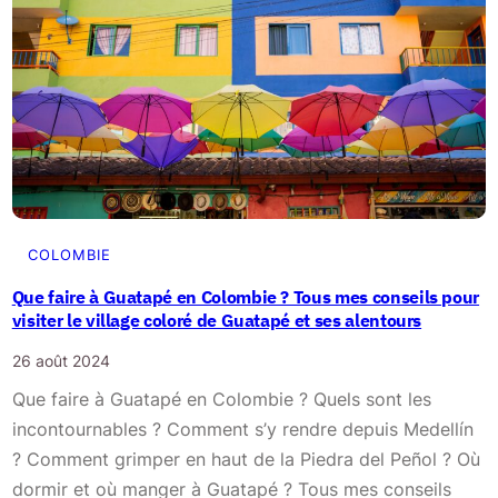
b
q
r
c
u
u
e
o
d
e
à
n
g
s
C
s
e
e
a
e
t
t
r
i
p
t
l
l
h
s
a
a
COLOMBIE
p
g
g
o
Que faire à Guatapé en Colombie ? Tous mes conseils pour
e
è
u
visiter le village coloré de Guatapé et ses alentours
s
n
r
26 août 2024
s
e
v
Que faire à Guatapé en Colombie ? Quels sont les
a
d
i
incontournables ? Comment s’y rendre depuis Medellín
u
e
v
? Comment grimper en haut de la Piedra del Peñol ? Où
v
s
r
dormir et où manger à Guatapé ? Tous mes conseils
a
I
e