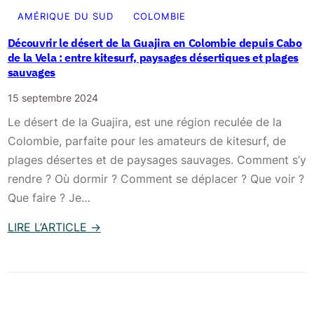
t
o
AMÉRIQUE DU SUD
COLOMBIE
s
t
Découvrir le désert de la Guajira en Colombie depuis Cabo
A
á
de la Vela : entre kitesurf, paysages désertiques et plages
p
:
sauvages
p
d
15 septembre 2024
,
é
s
Le désert de la Guajira, est une région reculée de la
c
é
Colombie, parfaite pour les amateurs de kitesurf, de
o
c
plages désertes et de paysages sauvages. Comment s’y
u
u
rendre ? Où dormir ? Comment se déplacer ? Que voir ?
v
r
Que faire ? Je…
r
i
i
LIRE L’ARTICLE
→
t
r
:
é
l
D
)
a
é
c
c