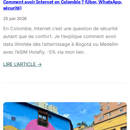
Comment avoir Internet en Colombie ? (Uber, WhatsApp,
sécurité)
25 juin 2026
En Colombie, Internet c’est une question de sécurité
autant que de confort. Je t’explique comment avoir
data illimitée dès l’atterrissage à Bogotá ou Medellin
avec l’eSIM Holafly. -5% via mon lien.
LIRE L’ARTICLE
→
:
C
o
m
m
e
n
t