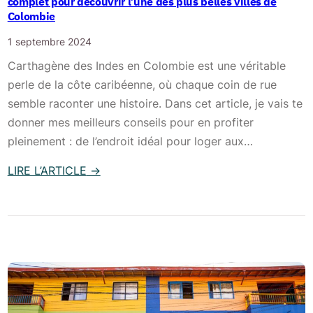
complet pour découvrir l’une des plus belles villes de
l
i
Colombie
,
o
n
p
g
1 septembre 2024
e
a
e
Carthagène des Indes en Colombie est une véritable
s
y
m
perle de la côte caribéenne, où chaque coin de rue
e
s
e
semble raconter une histoire. Dans cet article, je vais te
n
a
n
donner mes meilleurs conseils pour en profiter
C
g
t
pleinement : de l’endroit idéal pour loger aux…
o
e
s
l
s
LIRE L’ARTICLE
→
…
o
d
:
t
m
é
Q
o
b
s
u
u
i
e
e
s
e
r
f
m
e
t
a
e
t
i
i
s