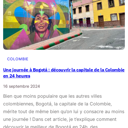
a
v
o
i
r
I
n
t
COLOMBIE
e
Une journée à Bogotá : découvrir la capitale de la Colombie
r
en 24 heures
n
16 septembre 2024
e
Bien que moins populaire que les autres villes
t
colombiennes, Bogotá, la capitale de la Colombie,
e
mérite tout de même bien qu’on lui y consacre au moins
n
une journée ! Dans cet article, je t’explique comment
C
découvrir le meilleur de Bogotá en 24h, des…
o