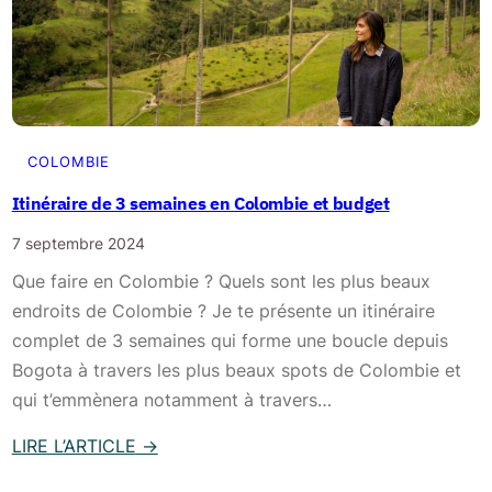
i
r
e
o
d
n
e
a
p
e
u
n
COLOMBIE
i
C
Itinéraire de 3 semaines en Colombie et budget
s
o
C
7 septembre 2024
l
a
o
Que faire en Colombie ? Quels sont les plus beaux
b
m
endroits de Colombie ? Je te présente un itinéraire
o
b
complet de 3 semaines qui forme une boucle depuis
d
i
Bogota à travers les plus beaux spots de Colombie et
e
e
qui t’emmènera notamment à travers…
l
:
LIRE L’ARTICLE
→
a
i
:
V
t