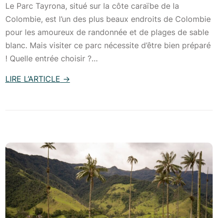
Le Parc Tayrona, situé sur la côte caraïbe de la
i
a
Colombie, est l’un des plus beaux endroits de Colombie
e
G
pour les amoureux de randonnée et de plages de sable
e
u
blanc. Mais visiter ce parc nécessite d’être bien préparé
n
a
! Quelle entrée choisir ?…
2
j
4
i
LIRE L’ARTICLE
→
h
r
:
e
a
L
u
e
e
r
n
P
e
C
a
s
o
r
l
c
o
T
m
a
b
y