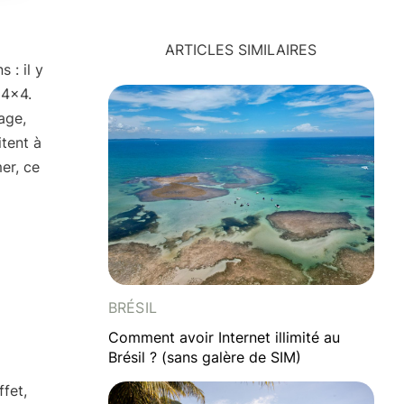
ARTICLES SIMILAIRES
ns
: il y
 4×4.
age,
itent à
er, ce
BRÉSIL
Comment avoir Internet illimité au
Brésil ? (sans galère de SIM)
ffet,