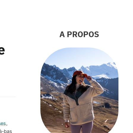
A PROPOS
e
ses
,
là-bas