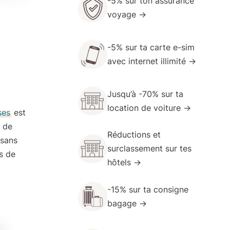
-5% sur ton
assurance
voyage
→
-5% sur ta carte
e-sim
avec internet illimité →
Jusqu’à -70% sur ta
location de voiture →
ses
est
é de
Réductions et
 sans
surclassement
sur tes
es de
hôtels →
-15% sur ta
consigne
bagage →