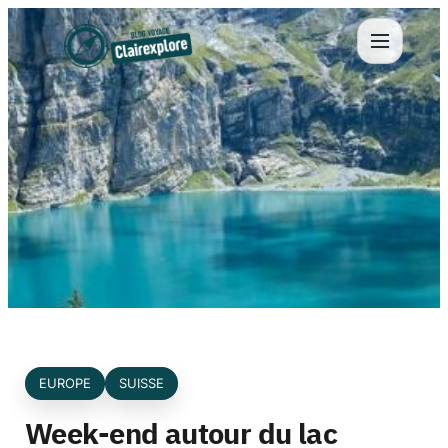
Aller
au
contenu
EUROPE
SUISSE
Week-end autour du lac