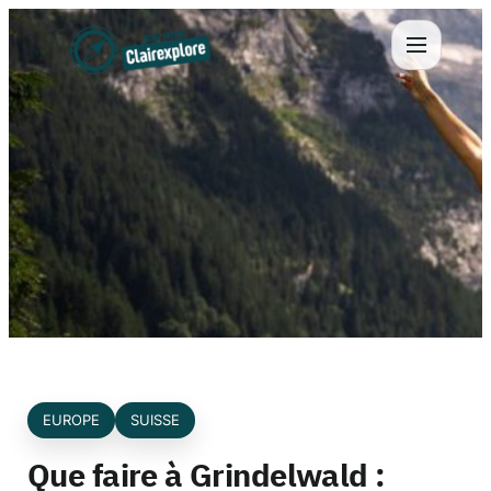
Aller
au
contenu
EUROPE
SUISSE
Que faire à Grindelwald :